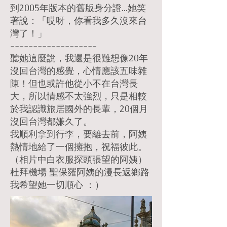
到2005年版本的舊版身分證...她笑
著說：「哎呀，你看我多久沒來台
灣了！」
-------------------
聽她這麼說，我還是很難想像20年
沒回台灣的感覺，心情應該五味雜
陳！但也或許他從小不在台灣長
大，所以情感不太強烈，只是相較
於我認識旅居國外的長輩，20個月
沒回台灣都嫌久了。
我順利拿到行李，要離去前，阿姨
熱情地給了一個擁抱，祝福彼此。
（相片中白衣服探頭張望的阿姨）
杜拜機場 聖保羅阿姨的漫長返鄉路
我希望她一切順心 ：）