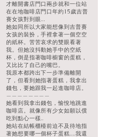
才離開書店門口兩步就和一位站
在在地咖啡店門口年約15歲吉普
賽女孩對到眼...
她如同所以大家能想像到吉普賽
女孩的裝扮，手裡拿著一個空空
的紙杯。苦苦哀求的雙眼看著
我。但她沒抖動她手中的空紙
杯，倒是指著咖啡櫥窗的蛋糕，
又比比了自己的嘴巴。
我原本都跨出下一步準備離開
了，但看到她指著蛋糕，我拿出
錢包，要她跟我一起進咖啡店。
————————
她看到我拿出錢包，愉悅地跳進
咖啡店。就像所有少女如願以償
吃到點心一樣..
她站在結帳櫃檯前迫不及待地指
著她想要哪一個杯子蛋糕....我還