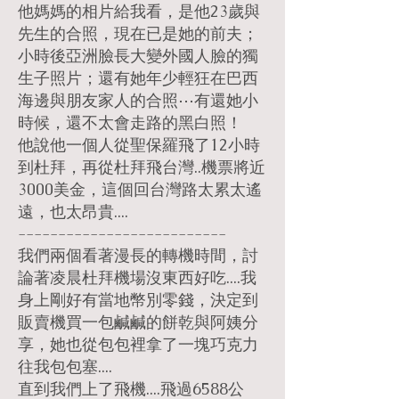
他媽媽的相片給我看，是他23歲與
先生的合照，現在已是她的前夫；
小時後亞洲臉長大變外國人臉的獨
生子照片；還有她年少輕狂在巴西
海邊與朋友家人的合照⋯有還她小
時候，還不太會走路的黑白照！
他說他一個人從聖保羅飛了12小時
到杜拜，再從杜拜飛台灣..機票將近
3000美金，這個回台灣路太累太遙
遠，也太昂貴....
--------------------------
我們兩個看著漫長的轉機時間，討
論著凌晨杜拜機場沒東西好吃....我
身上剛好有當地幣別零錢，決定到
販賣機買一包鹹鹹的餅乾與阿姨分
享，她也從包包裡拿了一塊巧克力
往我包包塞....
直到我們上了飛機....飛過6588公