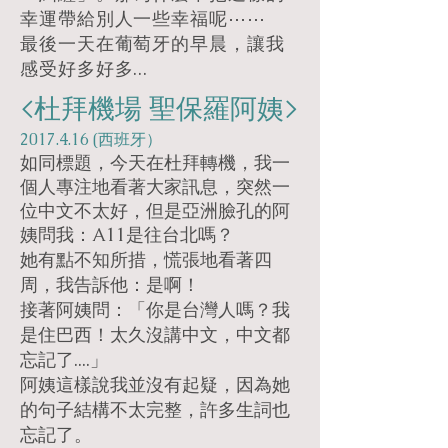
幸運帶給別人一些幸福呢⋯⋯
最後一天在葡萄牙的早晨，讓我
感受好多好多...
<杜拜機場 聖保羅阿姨>
2017.4.16
(西班牙）
如同標題，今天在杜拜轉機，我一
個人專注地看著大家訊息，突然一
位中文不太好，但是亞洲臉孔的阿
姨問我：A11是往台北嗎？
她有點不知所措，慌張地看著四
周，我告訴他：是啊！
接著阿姨問：「你是台灣人嗎？我
是住巴西！太久沒講中文，中文都
忘記了....」
阿姨這樣說我並沒有起疑，因為她
的句子結構不太完整，許多生詞也
忘記了。