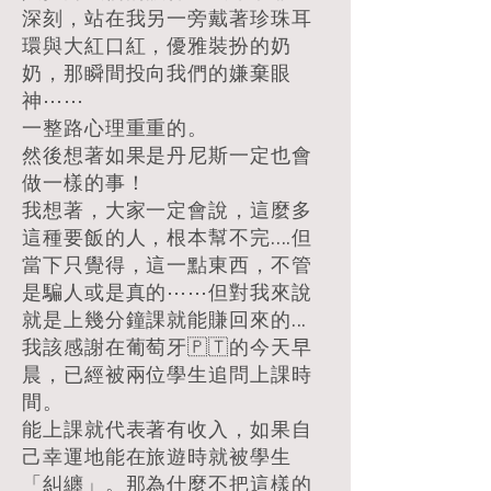
深刻，站在我另一旁戴著珍珠耳
環與大紅口紅，優雅裝扮的奶
奶，那瞬間投向我們的嫌棄眼
神⋯⋯
一整路心理重重的。
然後想著如果是丹尼斯一定也會
做一樣的事！
我想著，大家一定會說，這麼多
這種要飯的人，根本幫不完....但
當下只覺得，這一點東西，不管
是騙人或是真的⋯⋯但對我來說
就是上幾分鐘課就能賺回來的...
我該感謝在葡萄牙🇵🇹的今天早
晨，已經被兩位學生追問上課時
間。
能上課就代表著有收入，如果自
己幸運地能在旅遊時就被學生
「糾纏」。那為什麼不把這樣的