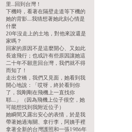
里...回到台灣！
下機時，看著在隔壁走道等下機的
她的背影....我猜想著她此刻心情是
什麼
20年沒走上的土地，對他來說還是
家嗎？
回家的原因不是這麼開心、又如此
長途飛行；也或許有些原因讓她這
二十年不願意回台灣，我們就不得
而知了！
走出空橋，我們又見面，她看到我
開心地說：「哎呀，終於看到你
了，我剛剛在飛機上一直找你
耶....」（因為飛機上位子很空，她
可能想找到我附近位子）
她瞬間又露出安心的表情，於是我
帶著她過海關、拿行李，阿姨手裡
拿著全新的台灣護照和一張1986年