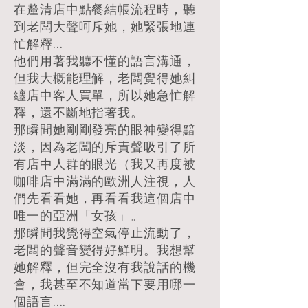
在釐清店中點餐結帳流程時，聽
到老闆大聲呵斥她，她緊張地連
忙解釋...
他們用著我聽不懂的語言溝通，
但我大概能理解，老闆覺得她糾
纏店中客人買單，所以她急忙解
釋，還不斷地指著我。
那瞬間她剛剛發亮的眼神變得黯
淡，因為老闆的斥責聲吸引了所
有店中人群的眼光（我又再度被
咖啡店中滿滿的歐洲人注視，人
們先看看她，再看看我這個店中
唯一的亞洲「女孩」。
那瞬間我覺得空氣停止流動了，
老闆的聲音變得好鮮明。我想幫
她解釋，但完全沒有我說話的機
會，我甚至不知道當下要用哪一
個語言....