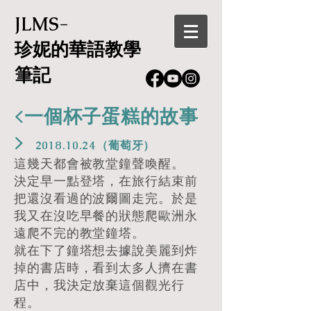
JLMS-
珍妮的華語教學
筆記
<一個杯子蛋糕的故事
>
2018.10.24
（葡萄牙）
這幾天都會被教堂鐘聲喚醒。
決定早一點登塔，在旅行結束前
把還沒看過的波爾圖走完。於是
我又在沒吃早餐的狀態爬歐洲永
遠爬不完的教堂鐘塔。
就在下了鐘塔想去據說美麗到炸
掉的書店時，看到太多人擠在書
店中，我決定放棄這個觀光行
程。