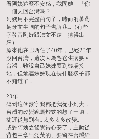
看阿姨這麼不安感，我問她：「你
一個人回台灣嗎？」
阿姨用不完整的句子，時而混著葡
萄牙文生詞的句子告訴我...（有些
字發音剛好跟法文不遠，猜得出
來）
原來他在巴西住了40年，已經20年
沒回台灣，這次因為爸爸生病要回
台灣，雖說自己妹妹要到機場接
她，但她連妹妹現在長什麼樣子都
不知道了....
20年
聽到這個數字我都把我從小到大，
台灣的改變跑馬燈式的想了一遍，
捷運從無到有...太多太多改變...
或許阿姨之後覺得心安了，主動從
背包中拿出泛黃的、要留在台灣給