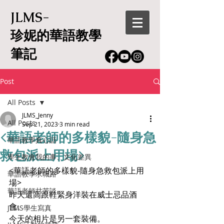
JLMS-
珍妮的華語教學
筆記
Post
All Posts
JLMS_Jenny
All Posts
Sep 21, 2023
3 min read
<華語老師的多樣貌-隨身急
華語教學真心話
救包派上用場>
學生教會我的事、文化差異
<華語老師的多樣貌-
隨身急救包派上用
華語教學求職路
場
>
華語老師甘苦談
昨天還高跟鞋緊身洋裝在威士忌品酒
會。
JLMS學生寫真
今天的相片是另一套裝備。