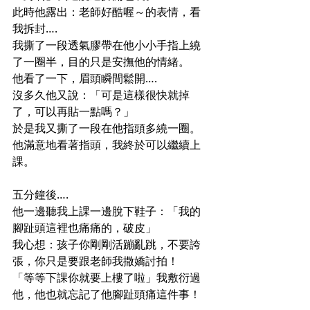
此時他露出：老師好酷喔～的表情，看
我拆封….
我撕了一段透氣膠帶在他小小手指上繞
了一圈半，目的只是安撫他的情緒。
他看了一下，眉頭瞬間鬆開….
沒多久他又說：「可是這樣很快就掉
了，可以再貼一點嗎？」
於是我又撕了一段在他指頭多繞一圈。
他滿意地看著指頭，我終於可以繼續上
課。
五分鐘後….
他一邊聽我上課一邊脫下鞋子：「我的
腳趾頭這裡也痛痛的，破皮」
我心想：孩子你剛剛活蹦亂跳，不要誇
張，你只是要跟老師我撒嬌討拍！
「等等下課你就要上樓了啦」我敷衍過
他，他也就忘記了他腳趾頭痛這件事！