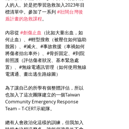
人的人。於是把學習急救加入2023年目
標清單中。參加了一系列 
#壯闊台灣後
盾計畫的急救課程
。
內容從 
#創傷止血
（比如大量出血，如
何止血）、#輕型搜救（被壓住如何協助
脫困）、#滅火、#事故救援（車禍如何
將傷者抬出車外）、#骨折固定、#到院
前照護（評估傷者狀況、基本緊急處
置）、#無線電通訊管理（如何使用無線
電溝通、畫出逃生路線圖）
為了讓自己的所學有個整體評估，所以
也加入了這次團隊建立的一個Taiwan 
Community Emergency Response 
Team – T-CERT示範隊。
總有人會政治化這樣的訓練，但我加入