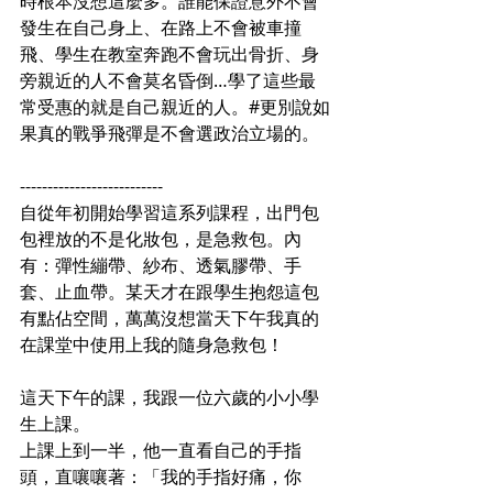
時根本沒想這麼多。誰能保證意外不會
發生在自己身上、在路上不會被車撞
飛、學生在教室奔跑不會玩出骨折、身
旁親近的人不會莫名昏倒…學了這些最
常受惠的就是自己親近的人。#更別說如
果真的戰爭飛彈是不會選政治立場的。
--------------------------
自從年初開始學習這系列課程，出門包
包裡放的不是化妝包，是急救包。內
有：彈性繃帶、紗布、透氣膠帶、手
套、止血帶。某天才在跟學生抱怨這包
有點佔空間，
萬萬沒想當天下午我真的
在課堂中使用上我的隨身急救包！
這天下午的課，我跟一位六歲的小小學
生上課。
上課上到一半，他一直看自己的手指
頭，直嚷嚷著：「我的手指好痛，你