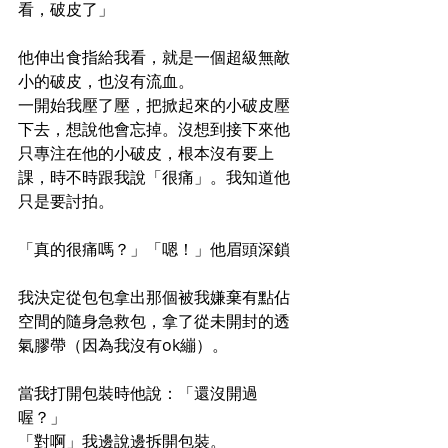
看，破皮了」
他伸出食指給我看，就是一個超級無敵
小的破皮，也沒有流血。
一開始我壓了壓，把掀起來的小破皮壓
下去，想說他會忘掉。沒想到接下來他
只專注在他的小破皮，根本沒有要上
課，時不時跟我說「很痛」。我知道他
只是要討拍。
「真的很痛嗎？」「嗯！」他眉頭深鎖
我決定從包包拿出那個被我嫌棄有點佔
空間的隨身急救包，拿了從未開封的透
氣膠帶（因為我沒有ok繃）。
當我打開包裝時他說：「還沒開過
喔？」
「對啊」我邊說邊拆開包裝。