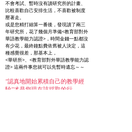
不會考試、暫時沒有讀研究所的計畫、
比較喜歡自己安排生活，不喜歡被制度
壓著走。
或是您精打細算一番後，發現讀了兩三
年研究所，花了幾個月準備<教育部對外
華語教學能力認證>，時間金錢一點都沒
有少花，最終鐘點費依舊被人決定，這
種感覺很差，那基本上，
<華研所>、<教育部對外華語教學能力認
證> 這兩件事您就可以先暫時遺忘～～
”認真地開始累積自己的教學經
驗”才是您現在該採取的行
動！！
但如果真心想到大學體系教書（不是大
學附設的語言中心），甚至到國外校園