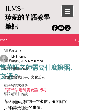
JLMS-
珍妮的華語教學
筆記
Post
All Posts
JLMS_Jenny
All Posts
May 9, 2022
6 min read
當華語老師需要什麼證照、
華語教學真心話
文憑？
學生教會我的事、文化差異
華語教學求職路
#當華語老師需要證照嗎
華語老師甘苦談
某天深夜，收到一封來信，詢問關於
JLMS學生寫真
JLMS華語師培的事情。