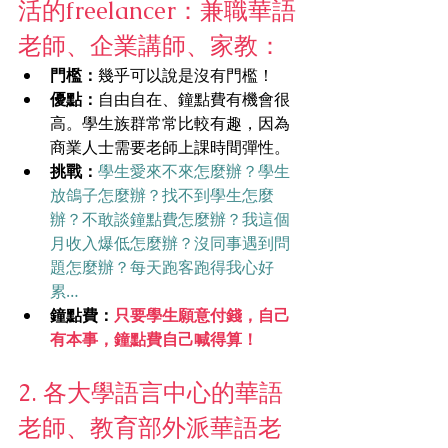
活的freelancer：兼職華語
老師、企業講師、家教：
門檻：
幾乎可以說是沒有門檻！
優點：
自由自在、鐘點費有機會很
高。學生族群常常比較有趣，因為
商業人士需要老師上課時間彈性。
挑戰：
學生愛來不來怎麼辦？學生
放鴿子怎麼辦？找不到學生怎麼
辦？不敢談鐘點費怎麼辦？我這個
月收入爆低怎麼辦？沒同事遇到問
題怎麼辦？每天跑客跑得我心好
累…
鐘點費：
只要學生願意付錢，自己
有本事，鐘點費自己喊得算！
2. 各大學語言中心的華語
老師、教育部外派華語老