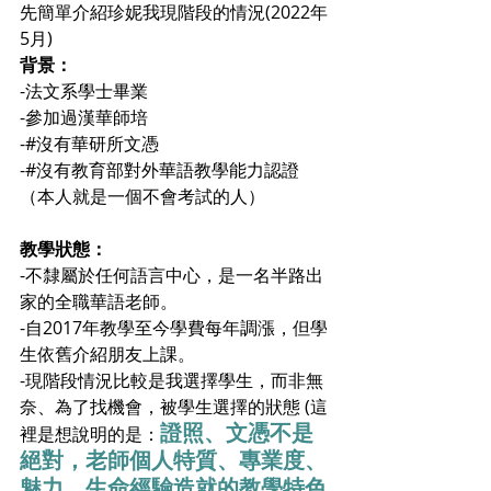
先簡單介紹珍妮我現階段的情況(2022年
5月)
背景：
-法文系學士畢業
-參加過漢華師培
-#沒有華研所文憑
-#沒有教育部對外華語教學能力認證
（本人就是一個不會考試的人）
教學狀態：
-不隸屬於任何語言中心，是一名半路出
家的全職華語老師。
-自2017年教學至今學費每年調漲，但學
生依舊介紹朋友上課。
-現階段情況比較是我選擇學生，而非無
奈、為了找機會，被學生選擇的狀態 (這
證照、文憑不是
裡是想說明的是：
絕對，老師個人特質、專業度、
魅力、生命經驗造就的教學特色