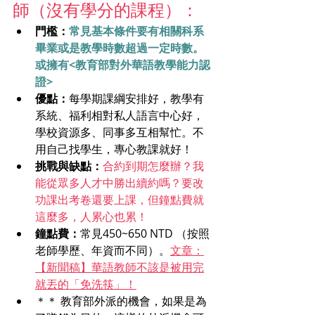
師（沒有學分的課程）：
門檻：
常見基本條件要有相關科系
畢業或是教學時數超過一定時數。
或擁有<教育部對外華語教學能力認
證>
優點：
每學期課綱安排好，教學有
系統、福利相對私人語言中心好，
學校資源多、同事多互相幫忙。不
用自己找學生，專心教課就好！
挑戰與缺點：
合約到期怎麼辦？我
能從眾多人才中勝出續約嗎？要改
功課出考卷還要上課，但鐘點費就
這麼多，人累心也累！
鐘點費：
常見450~650 NTD （按照
老師學歷、年資而不同）。
文章：
【新聞稿】華語教師不該是被用完
就丟的「免洗筷」！
＊＊ 教育部外派的機會，如果是為