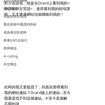
JLMS活動的種種
對方告訴我，他是在Dcard上看到我的<
JLMS影片
華語老師甘苦談>，進而看到我的師培課
程，又才透過網站信箱聯絡到我的！
珍妮的幼兒法語
華語老師不教課的時候
成為更好的老師
跟著JLMS去旅行
商用華語
AI coding
外交華語
此時的我又更疑惑了，到底在那裡看到
我的網站連結？Dcard版上的連結…至今
我還是找不到這個連結…＃至今是個解
不開的謎