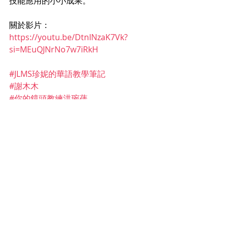
技能應用的小小成果。
關於影片：
https://youtu.be/DtnINzaK7Vk?
si=MEuQJNrNo7w7iRkH
#JLMS珍妮的華語教學筆記
#謝木木
#你的鏡頭教練洪琬蒨
華語老師
華語教學風格
華語老師不教課的時候
成為更好的老師
Recent Posts
See All