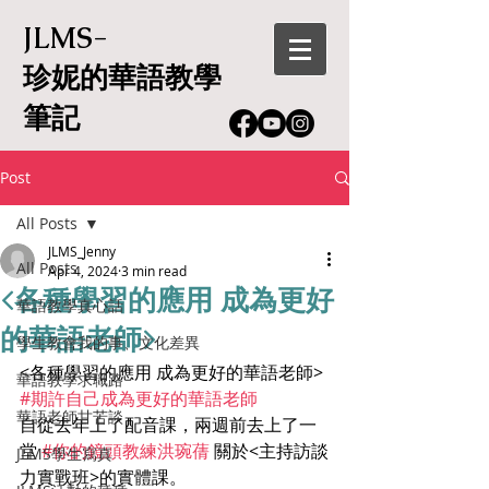
JLMS-
珍妮的華語教學
筆記
Post
All Posts
JLMS_Jenny
All Posts
Apr 4, 2024
3 min read
<各種學習的應用 成為更好
華語教學真心話
的華語老師>
學生教會我的事、文化差異
<各種學習的應用 成為更好的華語老師>
華語教學求職路
#期許自己成為更好的華語老師
華語老師甘苦談
自從去年上了配音課，兩週前去上了一
堂 
#你的鏡頭教練洪琬蒨
 關於<主持訪談
JLMS學生寫真
力實戰班>的實體課。