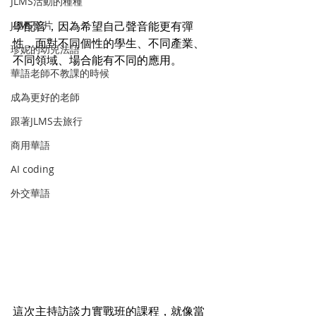
JLMS活動的種種
JLMS影片
學配音，因為希望自己聲音能更有彈
性，面對不同個性的學生、不同產業、
珍妮的幼兒法語
不同領域、場合能有不同的應用。
華語老師不教課的時候
成為更好的老師
跟著JLMS去旅行
商用華語
AI coding
外交華語
這次主持訪談力實戰班的課程，就像當