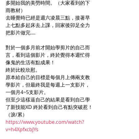
多開始我的美勞時間。（大家看到的下
雨教材）
去睡覺時已經是週六凌晨三點，接著早
上七點多起床去上課，回家後卯足全力
把影片做完....
對於一個多月前才開始學剪片的自己而
言，看到這個影片，終於覺得本週忙得
像鬼的生活有點成果！
終於比較欣慰。
原本給自己的目標是每個月上傳兩支教
學影片，但最終我是每週上一支影片，
一個月4~5支影片。
但至少這樣逼自己的結果是看到自己學
了新技能XD 終於看到自己有點突破惹！
（淚/累）
https://www.youtube.com/watch?
v=h4XpfxcbJYs