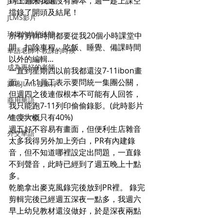
到上週末我還沒有腳本，週一趁上課空
JLMS活動的種種
擋錄了開頭及結尾！
JLMS影片
珍妮的幼兒法語
所有剪輯時間都要從我20個小時課堂中
間、扣除車程、吃飯、睡覺、備課時間
華語老師不教課的時候
以外的編輯...
成為更好的老師
一直到星期四以前我都還沒7-11ibon畫
面，7-11員工表示要問統一集團公關，
跟著JLMS去旅行
但週四之後連假根本不可能有人回答，
商用華語
我只能跑7-11列印偷偷錄影。(此時影片
AI coding
進度大概只有40%)
週五好不容易有畫面，但便利生店雜音
外交華語
太多我得另外加上旁白，PR有內建錄
音，但不知道哪裡設定出問題，一直錄
不到聲音，此時已經到了週五晚上十點
多。
乾脆拿出麥克風錄完後放到PR裡。 錄完
剪輯完後已經週五深夜一點多，我週六
早上幼兒教材還沒做好，於是深夜兩點