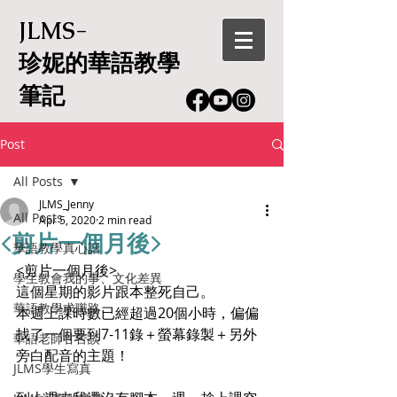
JLMS-
珍妮的華語教學
筆記
Post
All Posts
JLMS_Jenny
All Posts
Apr 5, 2020
2 min read
<剪片一個月後>
華語教學真心話
<剪片一個月後>
學生教會我的事、文化差異
這個星期的影片跟本整死自己。
華語教學求職路
本週上課時數已經超過20個小時，偏偏
找了一個要到7-11錄＋螢幕錄製＋另外
華語老師甘苦談
旁白配音的主題！
JLMS學生寫真