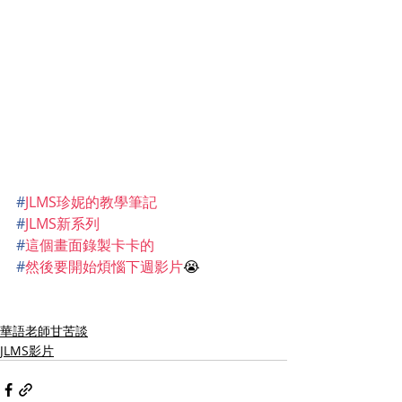
#
JLMS珍妮的教學筆記
#
JLMS新系列
#
這個畫面錄製卡卡的
#
然後要開始煩惱下週影片
😭
華語老師甘苦談
JLMS影片