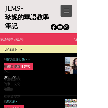
JLMS-
珍妮的華語教學
筆記
華語教學部落格
JLMS影片
All Posts
<被水星逆行整？>
華語教學真
華語老師甘苦談
心話
Jun 1, 2021
學生教會我
的事、文化
差異
華語教學求
職路
<滿周歲>