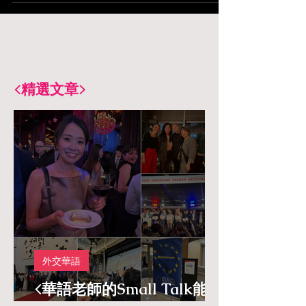
<精選文章>
外交華語
<華語老師的Small Talk能力