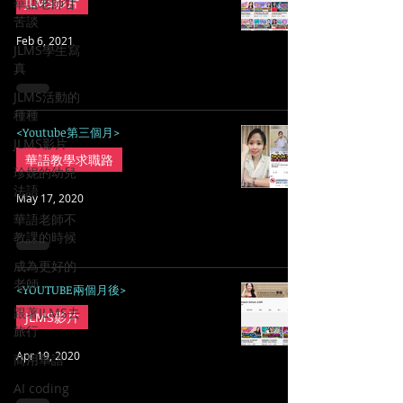
JLMS影片
華語老師甘
苦談
Feb 6, 2021
JLMS學生寫
真
JLMS活動的
種種
<Youtube第三個月>
JLMS影片
華語教學求職路
珍妮的幼兒
法語
May 17, 2020
華語老師不
教課的時候
成為更好的
老師
<YOUTUBE兩個月後>
跟著JLMS去
JLMS影片
旅行
Apr 19, 2020
商用華語
AI coding