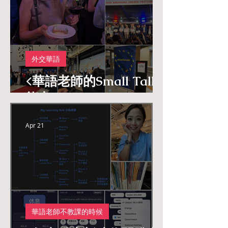
外交華語
<華語老師的Small Talk
能力>
Apr 21
華語老師不教課的時候