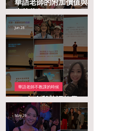
華語老師的附加價值與學
生的信任
Jun 28
華語老師不教課的時候
<AI年會與華語教學>
May 26